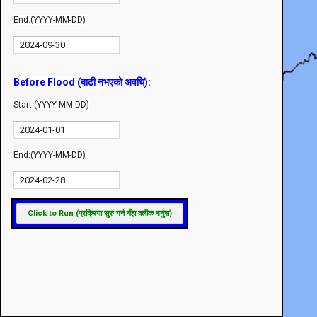
End:(YYYY-MM-DD)
Before Flood (बाढी नभएको अवधि):
Start:(YYYY-MM-DD)
End:(YYYY-MM-DD)
Click to Run (प्रक्रिया सुरु गर्न यँहा क्लीक गर्नुस)